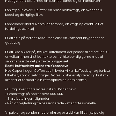
Nybegynder? Start med en stempelkande og en håndkværn
Fan af pour-over? Kig efter en præcisionsvægt, en svanehals-
kedel og de rigtige filtre
Espressodrikker? Overvej en tamper, en vægt og eventuelt et
fordelingsværktøj
Er du altid på farten? AeroPress eller en kompakt brygger er et
godt valg
Er du ikke sikker på, hvilket kaffeudstyr der passer til dit setup? Du
er velkommen til at kontakte os - vi hjælper dig gerne med at
sammensætte det perfekte bryggesæt.
Bestil kaffeudstyr online fra København
Hos Copenhagen Coffee Lab tilbyder vi kun kaffeudstyr og barista
tilbehør, som vi selv bruger. Vores udstyr er afprøvet og testet -
skabt til at forbedre din kaffeoplevelse derhjemme.
- Hurtig levering fra vores risteri i København
- Gratis fragt på ordrer over 500 DKK
- Sikre betalingsmuligheder
- Råd og vejledning fra passionerede kaffeprofessionelle
Vi pakker og sender med omhu og er altid klar til at hjælpe dig