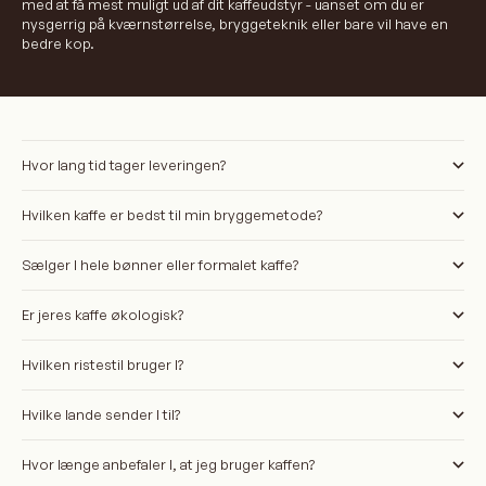
med at få mest muligt ud af dit kaffeudstyr - uanset om du er
nysgerrig på kværnstørrelse, bryggeteknik eller bare vil have en
bedre kop.
Hvor lang tid tager leveringen?
Hvilken kaffe er bedst til min bryggemetode?
Sælger I hele bønner eller formalet kaffe?
Er jeres kaffe økologisk?
Hvilken ristestil bruger I?
Hvilke lande sender I til?
Hvor længe anbefaler I, at jeg bruger kaffen?