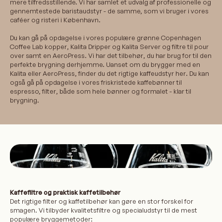
mere tilfredsstillende. Vi har samlet et udvalg af professionelle og
gennemtestede baristaudstyr - de samme, som vi bruger i vores
caféer og risteri i København.
Du kan gå på opdagelse i vores populære grønne Copenhagen
Coffee Lab kopper,
Kalita Dripper
og
Kalita Server
og
filtre
til pour
over samt en
AeroPress
. Vi har det tilbehør, du har brug for til den
perfekte brygning derhjemme. Uanset om du brygger med en
Kalita eller AeroPress, finder du det rigtige kaffeudstyr her. Du kan
også gå på opdagelse i vores friskristede kaffebønner til
espresso
,
filter
, både som
hele bønner
og
formalet
- klar til
brygning.
Kaffefiltre og praktisk kaffetilbehør
Det rigtige filter og kaffetilbehør kan gøre en stor forskel for
smagen. Vi tilbyder kvalitetsfiltre og specialudstyr til de mest
populære bryggemetoder: