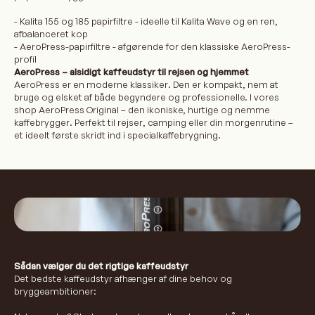
- Kalita 155 og 185 papirfiltre - ideelle til Kalita Wave og en ren,
afbalanceret kop
- AeroPress-papirfiltre - afgørende for den klassiske AeroPress-
profil
AeroPress – alsidigt kaffeudstyr til rejsen og hjemmet
AeroPress er en moderne klassiker. Den er kompakt, nem at
bruge og elsket af både begyndere og professionelle. I vores
shop AeroPress Original – den ikoniske, hurtige og nemme
kaffebrygger. Perfekt til rejser, camping eller din morgenrutine –
et ideelt første skridt ind i specialkaffebrygning.
Sådan vælger du det rigtige kaffeudstyr
Det bedste kaffeudstyr afhænger af dine behov og
bryggeambitioner: