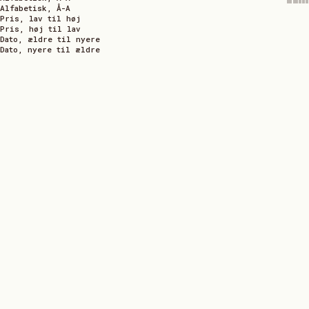
Alfabetisk, Å-A
Pris, lav til høj
Pris, høj til lav
Dato, ældre til nyere
Dato, nyere til ældre
E-GAVEKORT
AEROPRESS
MICROFILTRE
100,00 DKK
200,00 DKK
300,00 DKK
400,00 DKK
KØB NU
100 DKK
KØB NU
50 DKK