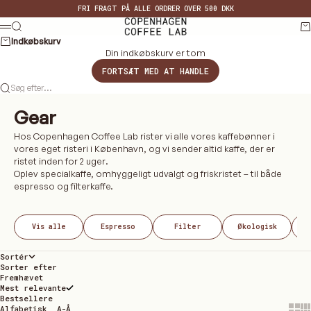
Spring til indhold
FRI FRAGT PÅ ALLE ORDRER OVER 500 DKK
Copenhagen Coffee Lab
Søg
Ku
MENU
Indkøbskurv
Din indkøbskurv er tom
FORTSÆT MED AT HANDLE
Søg efter...
Gear
Hos Copenhagen Coffee Lab rister vi alle vores kaffebønner i
vores eget risteri i København, og vi sender altid kaffe, der er
ristet inden for 2 uger.
Oplev specialkaffe, omhyggeligt udvalgt og friskristet – til både
espresso og filterkaffe.
Vis alle
Espresso
Filter
Økologisk
Sortér
Sorter efter
Fremhævet
Mest relevante
Bestsellere
Show
Sh
Alfabetisk, A-Å