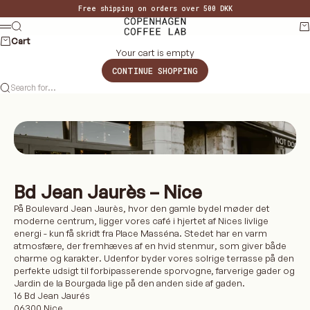
Skip to content
Free shipping on orders over 500 DKK
Copenhagen Coffee Lab
Search
Ca
MENU
Cart
Your cart is empty
CONTINUE SHOPPING
Search for...
Bd Jean Jaurès – Nice
På Boulevard Jean Jaurès, hvor den gamle bydel møder det
moderne centrum, ligger vores café i hjertet af Nices livlige
energi - kun få skridt fra Place Masséna. Stedet har en varm
atmosfære, der fremhæves af en hvid stenmur, som giver både
charme og karakter. Udenfor byder vores solrige terrasse på den
perfekte udsigt til forbipasserende sporvogne, farverige gader og
Jardin de la Bourgada lige på den anden side af gaden.
16 Bd Jean Jaurés
06300 Nice